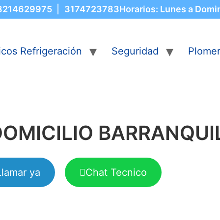
3214629975
|
3174723783
Horarios: Lunes a Domi
icos Refrigeración
Seguridad
Plome
OMICILIO BARRANQUI
Llamar ya
Chat Tecnico