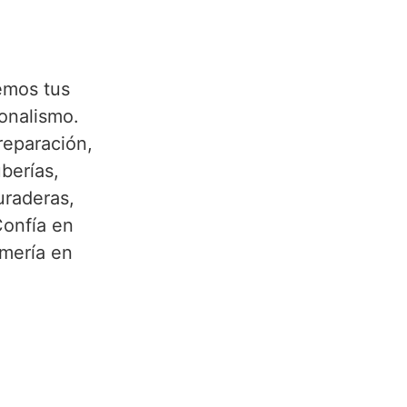
emos tus
ionalismo.
reparación,
berías,
uraderas,
Confía en
omería en