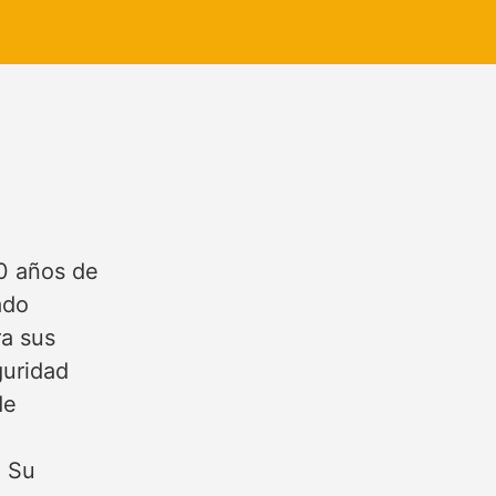
0 años de
ado
ra sus
guridad
de
. Su