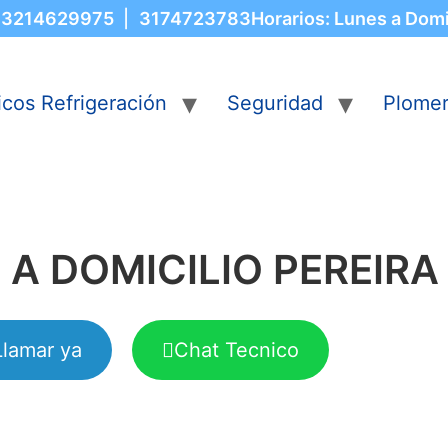
3214629975
|
3174723783
Horarios: Lunes a Dom
icos Refrigeración
Seguridad
Plome
A DOMICILIO PEREIRA
Llamar ya
Chat Tecnico