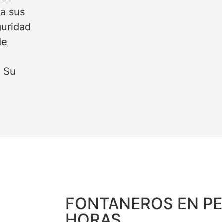
ra sus
guridad
de
. Su
FONTANEROS EN PE
HORAS