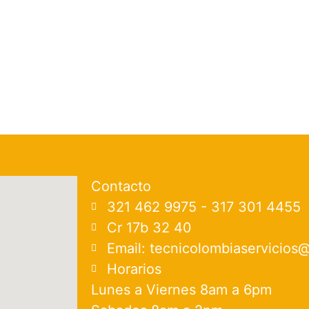
Contacto
321 462 9975 - 317 301 4455
Cr 17b 32 40
Email: tecnicolombiaservicios
Horarios
Lunes a Viernes 8am a 6pm